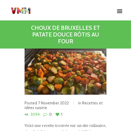
CHOUX DE BRUXELLES ET
PATATE DOUCE RÔTIS AU
FOUR
Posted
7 November 2022
in
Recettes et
idées cuisine
3094
0
1
Voici une recette trouvée sur un site culinaire,